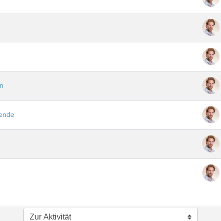
n
rende