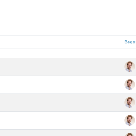
hsuchen
Bego