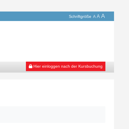
A
A
Schriftgröße
A
Hier einloggen nach der Kursbuchung