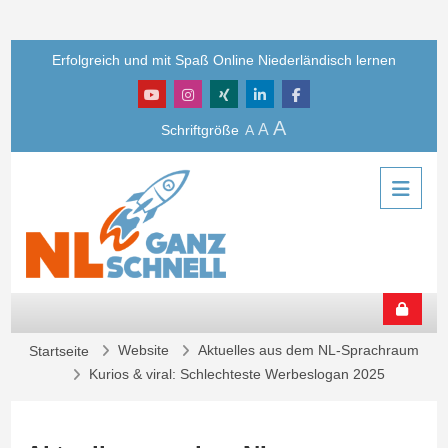
Zum Hauptinhalt
Erfolgreich und mit Spaß Online Niederländisch lernen
A
A
Schriftgröße
A
Website
Aktuelles aus dem NL-Sprachraum
Startseite
Kurios & viral: Schlechteste Werbeslogan 2025