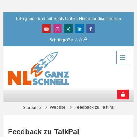
Zum Hauptinhalt
Erfolgreich und mit Spaß Online Niederländisch lernen
A
A
Schriftgröße
A
Website
Feedback zu TalkPal
Startseite
Feedback zu TalkPal