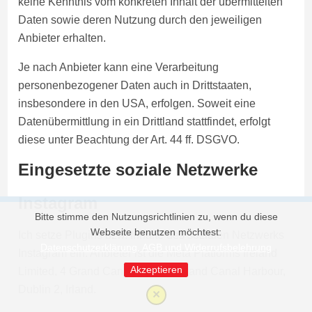
keine Kenntnis vom konkreten Inhalt der übermittelten
Daten sowie deren Nutzung durch den jeweiligen
Anbieter erhalten.
Je nach Anbieter kann eine Verarbeitung
personenbezogener Daten auch in Drittstaaten,
insbesondere in den USA, erfolgen. Soweit eine
Datenübermittlung in ein Drittland stattfindet, erfolgt
diese unter Beachtung der Art. 44 ff. DSGVO.
Eingesetzte soziale Netzwerke
Instagram
Bitte stimme den Nutzungsrichtlinien zu, wenn du diese
Webseite benutzen möchtest:
Ich setze Plugins bzw. Inhalte des sozialen Netzwerks
Datenschutzerklärung, AGB und Widerrufsbelehrung
Instagram ein. Anbieter ist die Meta Platforms Ireland
Akzeptieren
Limited, 4 Grand Canal Square, Grand Canal Harbour,
Dublin 2, Irland.