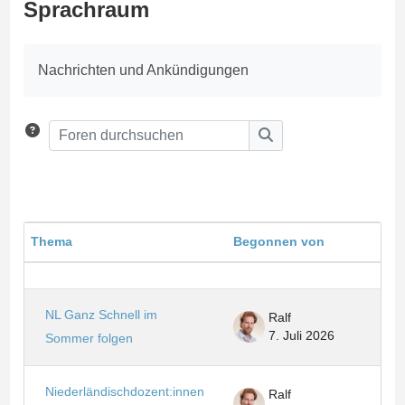
Sprachraum
Abschlussbedingungen
Nachrichten und Ankündigungen
Foren durchsuchen
Foren durchsuchen
Thema
Begonnen von
Letz
Status
Liste der Themen - 26 von 26
NL Ganz Schnell im
Ralf
7. Juli 2026
Sommer folgen
Niederländischdozent:innen
Ralf