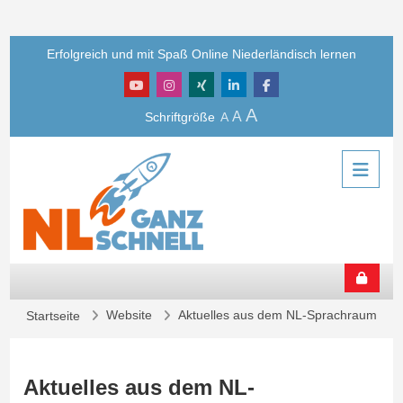
Zum Hauptinhalt
Erfolgreich und mit Spaß Online Niederländisch lernen
A
A
Schriftgröße
A
Website
Aktuelles aus dem NL-Sprachraum
Startseite
Aktuelles aus dem NL-