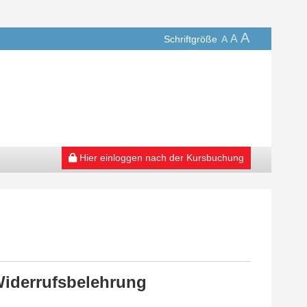
A
A
Schriftgröße
A
Hier einloggen nach der Kursbuchung
Widerrufsbelehrung